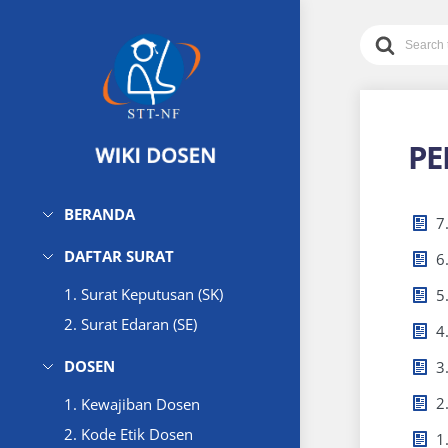
Search
For
PE
BERANDA
7
DAFTAR SURAT
6
1. Surat Keputusan (SK)
5
2. Surat Edaran (SE)
4
DOSEN
3
2
1. Kewajiban Dosen
2. Kode Etik Dosen
1